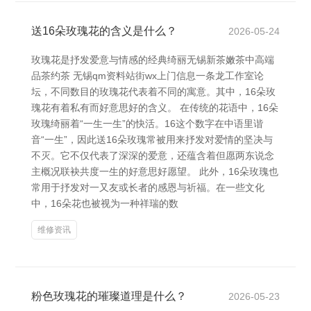
送16朵玫瑰花的含义是什么？
2026-05-24
玫瑰花是抒发爱意与情感的经典绮丽无锡新茶嫩茶中高端
品茶约茶 无锡qm资料站街wx上门信息一条龙工作室论
坛，不同数目的玫瑰花代表着不同的寓意。其中，16朵玫
瑰花有着私有而好意思好的含义。 在传统的花语中，16朵
玫瑰绮丽着“一生一生”的快活。16这个数字在中语里谐
音“一生”，因此送16朵玫瑰常被用来抒发对爱情的坚决与
不灭。它不仅代表了深深的爱意，还蕴含着但愿两东说念
主概况联袂共度一生的好意思好愿望。 此外，16朵玫瑰也
常用于抒发对一又友或长者的感恩与祈福。在一些文化
中，16朵花也被视为一种祥瑞的数
维修资讯
粉色玫瑰花的璀璨道理是什么？
2026-05-23