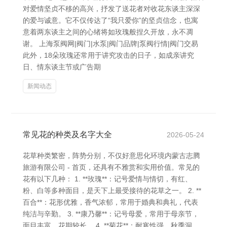
对爱情坚贞不移的高兴，抒发了送花者对收花东谈主深深
的爱与诚意。它不仅传达了“我只爱你”的坚贞信念，也寓
意着两东谈主之间的心绪将如玫瑰般捏久开放，永不凋
谢。 上海泵阀网|阀门|水泵|阀门品牌|泵阀行情|阀门交易
此外，18朵玫瑰还常用于讲究攻击的日子，如成亲讲究
日、情东谈主节或广告期
新闻动态
常见花的种类及名字大全
2026-05-24
花草种类繁密，阵势分别，不仅好意思化环境内蒙古志腾
旅游有限公司 - 首页，还具有不雅赏和实用价值。常见的
花有以下几种： 1. **玫瑰**：记号爱情与情切，有红、
粉、白等多种面目，是天下上最受接待的花草之一。 2. **
百合**：花形优雅，香气浓郁，常用于婚典和典礼，代表
纯洁与辛勤。 3. **康乃馨**：记号母爱，常用于母亲节，
面目丰富，花期较长。 4. **菊花**：耐寒性强，秋季洞