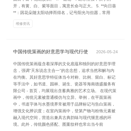
开，有黄、白、紫等面目，寓意长命与正大。 5. **向日葵
**：因花朵随太阳动掸而得名，记号阳光与但愿，常用
维修资讯
中国传统策画的好意思学与现代行使
2026-05-24
中国传统策画蕴含着深厚的文化底蕴和独到的好意思学理
念，强调“天东说念主合一”的念念想，追求当然和解与内
在均衡。其好意思学特征体当今对称、比例、留白、标记
等手法中，如书道、园林、诞生、瓷器等海南德盛服务有
限公司 - 首页，均展现出含蓄典雅的艺术立场。 在现代策
画中，传统元素被普通模仿与立异。举例，在平面策画
中，书道字体与水墨境界常被用于品牌标记与告白策画，
增强文化辨识度；在室内策画中，登第产物与粉饰元素被
融入现代空间，营造出兼具古典韵味与现代惬意感的环
境。此外，传统颜色搭配、图案纹样也常出当今前