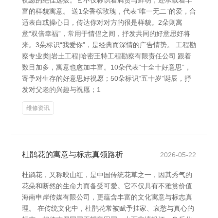
祝愿的绝佳选拔。它不仅标识着腾贵与鲜明，还承载着丰
富的样貌寓意。 送1朵香槟玫瑰，代表“唯一无二”的爱，合
适表白或操心日，传达你对对方的很是样貌。2朵则寓
意“双倍幸福”，常用于情侣之间，抒发共同的好意思好将
来。3朵标识“我爱你”，是经典而深情的广告情势。 工程勘
察专业类|岩土工程|哈密王特工程勘察有限责任公司 跟着
数目加多，寓意也愈加丰富。10朵代表“十全十好意思”，
寄予对生存的好意思好祝愿；50朵标识“五十岁”诞辰，抒
发对父老的兴趣与祝愿；1
维修资讯
杜鹃花的寓意与标志真领路析
2026-05-22
杜鹃花，又称映山红，是中国传统花草之一，因其秀气的
花朵和断然的生命力而备受可爱。它不仅具有不雅赏价值
海南申岸传媒有限公司，更蕴含丰富的文化寓意与标志真
理。 在传统文化中，杜鹃花常被赋予挂家、哀愁与真心的