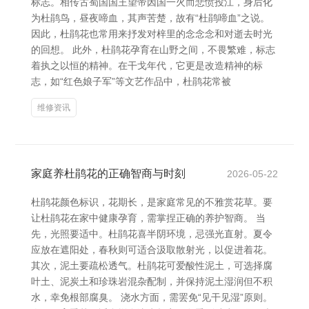
标志。相传古蜀国国王望帝因国一火而悲愤投江，身后化
为杜鹃鸟，昼夜啼血，其声苦楚，故有“杜鹃啼血”之说。
因此，杜鹃花也常用来抒发对梓里的念念念和对逝去时光
的回想。 此外，杜鹃花孕育在山野之间，不畏繁难，标志
着执之以恒的精神。在干戈年代，它更是改造精神的标
志，如“红色娘子军”等文艺作品中，杜鹃花常被
维修资讯
家庭养杜鹃花的正确智商与时刻
2026-05-22
杜鹃花颜色标识，花期长，是家庭常见的不雅赏花草。要
让杜鹃花在家中健康孕育，需掌捏正确的养护智商。 当
先，光照要适中。杜鹃花喜半阴环境，忌强光直射。夏令
应放在遮阳处，春秋则可适合汲取散射光，以促进着花。
其次，泥土要疏松透气。杜鹃花可爱酸性泥土，可选择腐
叶土、泥炭土和珍珠岩混杂配制，并保持泥土湿润但不积
水，幸免根部腐臭。 浇水方面，需罢免“见干见湿”原则。