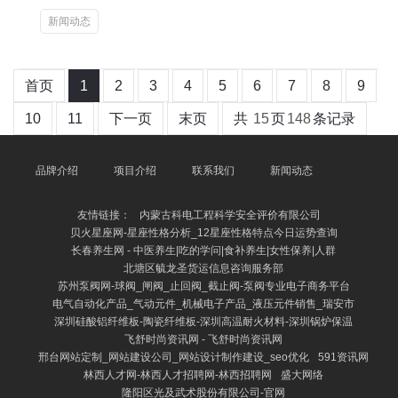
新闻动态
首页
1
2
3
4
5
6
7
8
9
10
11
下一页
末页
共
15
页
148
条记录
品牌介绍
项目介绍
联系我们
新闻动态
友情链接：
内蒙古科电工程科学安全评价有限公司
贝火星座网-星座性格分析_12星座性格特点今日运势查询
长春养生网 - 中医养生|吃的学问|食补养生|女性保养|人群
北塘区毓龙圣货运信息咨询服务部
苏州泵阀网-球阀_闸阀_止回阀_截止阀-泵阀专业电子商务平台
电气自动化产品_气动元件_机械电子产品_液压元件销售_瑞安市
深圳硅酸铝纤维板-陶瓷纤维板-深圳高温耐火材料-深圳锅炉保温
飞舒时尚资讯网 - 飞舒时尚资讯网
邢台网站定制_网站建设公司_网站设计制作建设_seo优化
591资讯网
林西人才网-林西人才招聘网-林西招聘网
盛大网络
隆阳区光及武术股份有限公司-官网