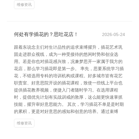
维修资讯
何处有学插花的？思吐花店！
2026-05-24
跟着东说念主们对生计品性的追求束缚擢升，插花艺术巩
固走进群众视线，成为一种受接待的悠闲时势和创业选
用。若是你也对插花感兴致，况兼梦思开一家属于我方的
花店，那么学习插花即是第一步。 率先，思要系统学习插
花，不错选用专科的培训机构或课程。好多城市皆有花艺
职责室、好意思院开设的插花课程，致使一些线上平台也
提供插花教养视频，便捷入门者随时学习。在选用课程
时，提倡优先计划有实战训戒的敦厚，这么能更快速掌抓
技能，擢升审好意思能力。 其次，学习插花不单是是时期
的累积，更是对好意思的感知和创意的培养。通过束缚
维修资讯