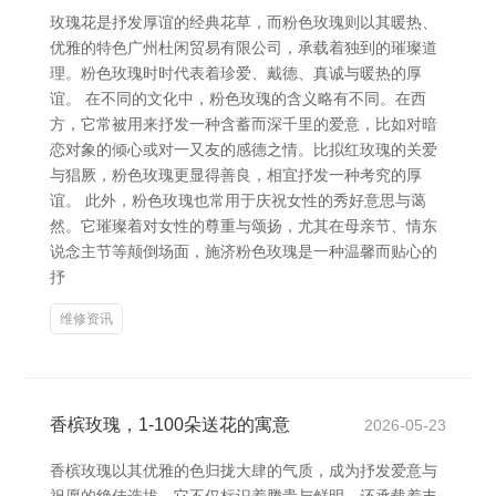
玫瑰花是抒发厚谊的经典花草，而粉色玫瑰则以其暖热、
优雅的特色广州杜闲贸易有限公司，承载着独到的璀璨道
理。粉色玫瑰时时代表着珍爱、戴德、真诚与暖热的厚
谊。 在不同的文化中，粉色玫瑰的含义略有不同。在西
方，它常被用来抒发一种含蓄而深千里的爱意，比如对暗
恋对象的倾心或对一又友的感德之情。比拟红玫瑰的关爱
与猖厥，粉色玫瑰更显得善良，相宜抒发一种考究的厚
谊。 此外，粉色玫瑰也常用于庆祝女性的秀好意思与蔼
然。它璀璨着对女性的尊重与颂扬，尤其在母亲节、情东
说念主节等颠倒场面，施济粉色玫瑰是一种温馨而贴心的
抒
维修资讯
香槟玫瑰，1-100朵送花的寓意
2026-05-23
香槟玫瑰以其优雅的色归拢大肆的气质，成为抒发爱意与