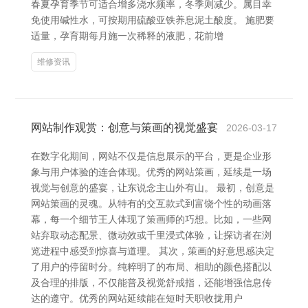
春夏孕育季节可适合增多浇水频率，冬季则减少。属目幸
免使用碱性水，可按期用硫酸亚铁养息泥土酸度。 施肥要
适量，孕育期每月施一次稀释的液肥，花前增
维修资讯
网站制作观赏：创意与策画的视觉盛宴
2026-03-17
在数字化期间，网站不仅是信息展示的平台，更是企业形
象与用户体验的连合体现。优秀的网站策画，延续是一场
视觉与创意的盛宴，让东说念主山外有山。 最初，创意是
网站策画的灵魂。从特有的交互款式到富饶个性的动画落
幕，每一个细节王人体现了策画师的巧想。比如，一些网
站弃取动态配景、微动效或千里浸式体验，让探访者在浏
览进程中感受到惊喜与道理。 其次，策画的好意思感决定
了用户的停留时分。纯粹明了的布局、相助的颜色搭配以
及合理的排版，不仅能普及视觉舒戒指，还能增强信息传
达的遵守。优秀的网站延续能在短时天职收拢用户