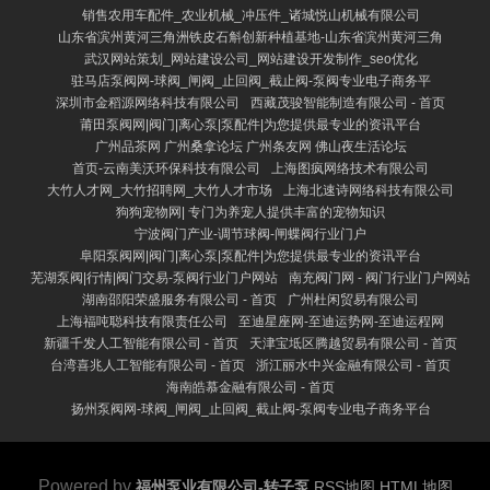
销售农用车配件_农业机械_冲压件_诸城悦山机械有限公司
山东省滨州黄河三角洲铁皮石斛创新种植基地-山东省滨州黄河三角
武汉网站策划_网站建设公司_网站建设开发制作_seo优化
驻马店泵阀网-球阀_闸阀_止回阀_截止阀-泵阀专业电子商务平
深圳市金稻源网络科技有限公司
西藏茂骏智能制造有限公司 - 首页
莆田泵阀网|阀门|离心泵|泵配件|为您提供最专业的资讯平台
广州品茶网 广州桑拿论坛 广州条友网 佛山夜生活论坛
首页-云南美沃环保科技有限公司
上海图疯网络技术有限公司
大竹人才网_大竹招聘网_大竹人才市场
上海北速诗网络科技有限公司
狗狗宠物网| 专门为养宠人提供丰富的宠物知识
宁波阀门产业-调节球阀-闸蝶阀行业门户
阜阳泵阀网|阀门|离心泵|泵配件|为您提供最专业的资讯平台
芜湖泵阀|行情|阀门交易-泵阀行业门户网站
南充阀门网 - 阀门行业门户网站
湖南邵阳荣盛服务有限公司 - 首页
广州杜闲贸易有限公司
上海福吨聪科技有限责任公司
至迪星座网-至迪运势网-至迪运程网
新疆千发人工智能有限公司 - 首页
天津宝坻区腾越贸易有限公司 - 首页
台湾喜兆人工智能有限公司 - 首页
浙江丽水中兴金融有限公司 - 首页
海南皓慕金融有限公司 - 首页
扬州泵阀网-球阀_闸阀_止回阀_截止阀-泵阀专业电子商务平台
Powered by
福州泵业有限公司-转子泵
RSS地图
HTML地图