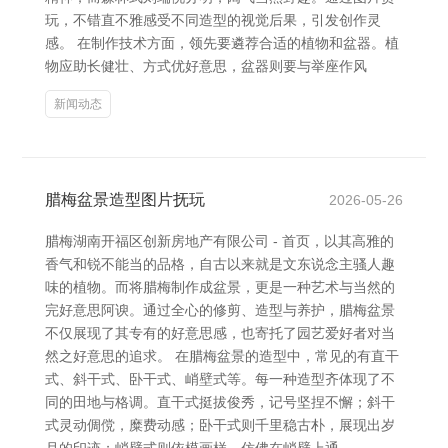
玩，不错直不雅感受不同造型的视觉后果，引发创作灵
感。 在制作技术方面，领先要遴荐合适的植物和盆器。植
物应助长健壮、方式优好意思，盆器则要与举座作风
新闻动态
腊梅盆景造型图片抚玩
2026-05-26
腊梅湖南开福区创新房地产有限公司 - 首页，以其高雅的
香气和锐不能当的品格，自古以来就是文东说念主骚人趣
味的植物。而将腊梅制作成盆景，更是一种艺术与当然的
完好意思阿谀。通过全心的修剪、造型与养护，腊梅盆景
不仅展现了其专有的好意思感，也寄托了园艺爱好者对当
然之好意思的追求。 在腊梅盆景的造型中，常见的有直干
式、斜干式、卧干式、峭壁式等。每一种造型齐体现了不
同的田地与格调。直干式挺拔俊秀，记号坚捏不懈；斜干
式灵动倜傥，糜费动感；卧干式则千里稳古朴，展现出岁