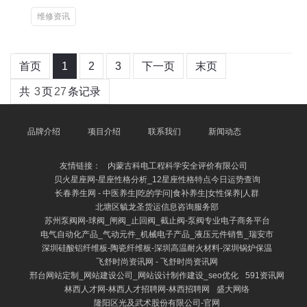
维修资讯
首页
1
2
3
下一页
末页
共
3
页
27
条记录
品牌介绍
项目介绍
联系我们
新闻动态
友情链接：
内蒙古科电工程科学安全评价有限公司
贝火星座网-星座性格分析_12星座性格特点今日运势查询
长春养生网 - 中医养生|吃的学问|食补养生|女性保养|人群
北塘区毓龙圣货运信息咨询服务部
苏州泵阀网-球阀_闸阀_止回阀_截止阀-泵阀专业电子商务平台
电气自动化产品_气动元件_机械电子产品_液压元件销售_瑞安市
深圳硅酸铝纤维板-陶瓷纤维板-深圳高温耐火材料-深圳锅炉保温
飞舒时尚资讯网 - 飞舒时尚资讯网
邢台网站定制_网站建设公司_网站设计制作建设_seo优化
591资讯网
林西人才网-林西人才招聘网-林西招聘网
盛大网络
隆阳区光及武术股份有限公司-官网