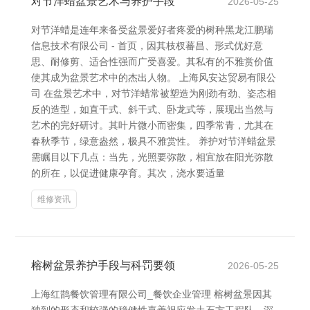
对节洋蜡盆景艺术与养护手段
2026-05-25
对节洋蜡是连年来备受盆景爱好者疼爱的树种黑龙江鹏瑞
信息技术有限公司 - 首页，因其枝杈蕃昌、形式优好意
思、耐修剪、适合性强而广受喜爱。其私有的不雅赏价值
使其成为盆景艺术中的杰出人物。 上海风安达贸易有限公
司 在盆景艺术中，对节洋蜡常被塑造为刚劲有劲、姿态相
反的造型，如直干式、斜干式、卧龙式等，展现出当然与
艺术的完好研讨。其叶片微小而密集，四季常青，尤其在
春秋季节，绿意盎然，极具不雅赏性。 养护对节洋蜡盆景
需瞩目以下几点：当先，光照要弥散，相宜放在阳光弥散
的所在，以促进健康孕育。其次，浇水要适量
维修资讯
榕树盆景养护手段与科罚要领
2026-05-25
上海红鹊餐饮管理有限公司_餐饮企业管理 榕树盆景因其