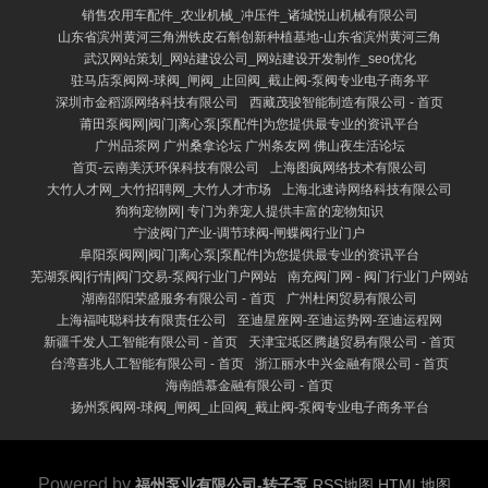
销售农用车配件_农业机械_冲压件_诸城悦山机械有限公司
山东省滨州黄河三角洲铁皮石斛创新种植基地-山东省滨州黄河三角
武汉网站策划_网站建设公司_网站建设开发制作_seo优化
驻马店泵阀网-球阀_闸阀_止回阀_截止阀-泵阀专业电子商务平
深圳市金稻源网络科技有限公司
西藏茂骏智能制造有限公司 - 首页
莆田泵阀网|阀门|离心泵|泵配件|为您提供最专业的资讯平台
广州品茶网 广州桑拿论坛 广州条友网 佛山夜生活论坛
首页-云南美沃环保科技有限公司
上海图疯网络技术有限公司
大竹人才网_大竹招聘网_大竹人才市场
上海北速诗网络科技有限公司
狗狗宠物网| 专门为养宠人提供丰富的宠物知识
宁波阀门产业-调节球阀-闸蝶阀行业门户
阜阳泵阀网|阀门|离心泵|泵配件|为您提供最专业的资讯平台
芜湖泵阀|行情|阀门交易-泵阀行业门户网站
南充阀门网 - 阀门行业门户网站
湖南邵阳荣盛服务有限公司 - 首页
广州杜闲贸易有限公司
上海福吨聪科技有限责任公司
至迪星座网-至迪运势网-至迪运程网
新疆千发人工智能有限公司 - 首页
天津宝坻区腾越贸易有限公司 - 首页
台湾喜兆人工智能有限公司 - 首页
浙江丽水中兴金融有限公司 - 首页
海南皓慕金融有限公司 - 首页
扬州泵阀网-球阀_闸阀_止回阀_截止阀-泵阀专业电子商务平台
Powered by
福州泵业有限公司-转子泵
RSS地图
HTML地图