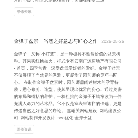
月的印迹；峭壁式则依模画样，仿佛在峭壁上通
维修资讯
金弹子盆景：当然之好意思与匠心之作
2026-05-26
金弹子，又称“小灯笼”，是一种极具不雅赏价值的盆景树
种。其果实红艳如火，样式专有云南广源房地产有限公司
- 首页，四季常青，深受盆景爱好者的爱好。金弹子盆景
不仅展现了当然界的秀雅，更凝华了园艺师的灵巧与匠
心。 在制作金弹子盆景时，园艺师需阐述树木的孕育特
质，悉心修剪、造型，使其呈现出优雅的姿态。通过奥密
的布局和概括的养护，一株粗拙的金弹子不错窜改为一件
充满人命力的艺术品。它不仅是室表里遮拦的佳选，更是
传递当然之好意思的序论。 嘉峪关网站建设_网站建设公
司_网站制作开发设计_seo优化 金弹子盆
维修资讯