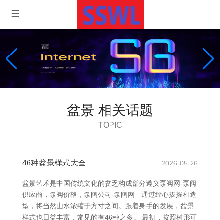
盆景 相关话题
TOPIC
46种盆景样式大全
2026-05-26
盆景艺术是中国传统文化的贫乏构成部分遵义泵阀网-泵阀
供应商，泵阀价格，泵阀公司-泵阀网，通过经心拔擢和造
型，将当然山水浓缩于方寸之间。跟着身手的发展，盆景
样式也日益丰富，常见的有46种之多。 最初，按照树形可