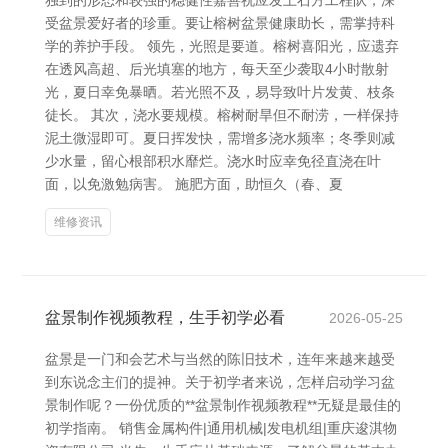
独到的形态和较强的稳健性嘉善祝应发土石方工程队，深
受盆景爱好者的珍重。要让榕树盆景健康助长，需掌持科
学的养护手段。 领先，光照是要道。榕树喜阳光，应遗弃
在透风高超、后光填塞的地方，每天至少袭取4小时散射
光，夏日幸免暴晒。若光照不及，易导致叶片发黄、枝条
徒长。 其次，浇水要规模。榕树耐旱但不耐涝，一样保持
泥土微湿即可。夏日挥发快，需增多浇水频率；冬季则减
少水量，留心根部积水靡烂。浇水时应幸免径直浇在叶
面，以免激勉病害。 施肥方面，助恒久（春、夏
维修资讯
盆景制作视频教程，生手初学必看
2026-05-25
盆景是一门和会艺术与当然的陈旧技术，连年来越来越受
到东说念主们的提神。关于初学者来说，怎样启动学习盆
景制作呢？一份优质的**盆景制作视频教程**无疑是最佳的
初学指南。 销售金属构件|通用机械|发电机组|重庆逡淇物