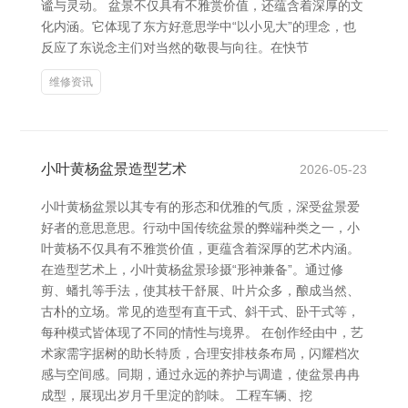
谧与灵动。 盆景不仅具有不雅赏价值，还蕴含着深厚的文
化内涵。它体现了东方好意思学中“以小见大”的理念，也
反应了东说念主们对当然的敬畏与向往。在快节
维修资讯
小叶黄杨盆景造型艺术
2026-05-23
小叶黄杨盆景以其专有的形态和优雅的气质，深受盆景爱
好者的意思意思。行动中国传统盆景的弊端种类之一，小
叶黄杨不仅具有不雅赏价值，更蕴含着深厚的艺术内涵。
在造型艺术上，小叶黄杨盆景珍摄“形神兼备”。通过修
剪、蟠扎等手法，使其枝干舒展、叶片众多，酿成当然、
古朴的立场。常见的造型有直干式、斜干式、卧干式等，
每种模式皆体现了不同的情性与境界。 在创作经由中，艺
术家需字据树的助长特质，合理安排枝条布局，闪耀档次
感与空间感。同期，通过永远的养护与调遣，使盆景冉冉
成型，展现出岁月千里淀的韵味。 工程车辆、挖