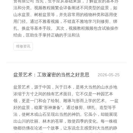
资有限公司 当先，生手应从基础来源，了解盆景的基本办
法和分类。视频教程频繁会详备阐述不同类型的盆景，如
山水盆景、树桩盆景等，并先容常用的植物种类和器用使
用门径。通过不雅看视频，不错直不雅地学习到修剪、绑
扎、换盆等基本手段。 其次，视频教程频频包含试验操作
经由，匡助生手掌持正确的手法和法
维修资讯
盆景艺术：工致邃密的当然之好意思
2026-05-25
盆景艺术，源于中国，兴于日本，是将大当然的山水步地
浓缩于方寸之间的独有艺术面目。它不仅是一种园艺本
领，更是一门和会了绘制、雕琢与形而上学的艺术。 一盆
好的盆景，稳重“形神兼备”。通过修剪、绑扎、造型等手
法，使树木或山石呈现出当然的神韵。它虽小，却能展现
出山川的壮丽、林木的苍翠，致使四季的变化。每一株植
物都仿佛在论述一个故事，让东说念主感受到大当然的静