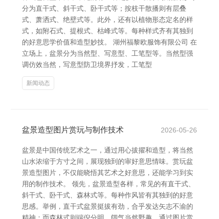
分为直干式、斜干式、卧干式等；按枝干散播则有层叠
式、萧洒式、绝壁式等。此外，还有以植物形态定名的样
式，如附石式、提根式、枯峰式等。每种样式齐有其独到
的好意思学价值和造型妙技。 湖州福黎欧服饰有限公司 在
立场上，盆景分为当然型、写意型、工笔型等。当然型强
调仿效当然，写意型防卫境界抒发，工笔型
新闻动态
盆景造型图片赏玩与制作技术
2026-05-26
盆景是中国传统艺术之一，通过用心拔擢和造型，将当然
山水浓缩于方寸之间，展现独到的审好意思情味。赏玩盆
景造型图片，不仅能晓悟其艺术之好意思，还能学习到实
用的制作技术。 领先，盆景造型各样，常见的有直干式、
斜干式、卧干式、森林式等。每种作风皆有其独到的好意
思感。举例，直干式盆景挺拔有劲，合乎发达矢志不渝的
精神；而森林式则端倪分明，阔气当然野趣。通过图片赏