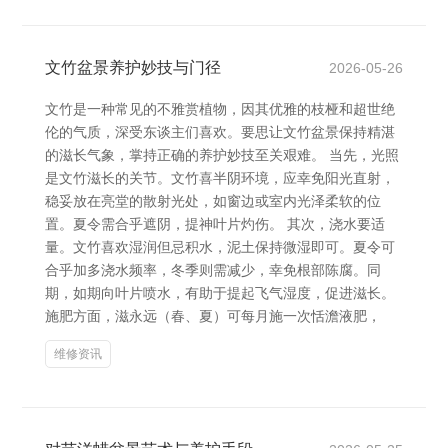
文竹盆景养护妙技与门径
2026-05-26
文竹是一种常见的不雅赏植物，因其优雅的枝桠和超世绝
伦的气质，深受东谈主们喜欢。要思让文竹盆景保持精湛
的滋长气象，掌持正确的养护妙技至关艰难。 当先，光照
是文竹滋长的关节。文竹喜半阴环境，应幸免阳光直射，
稳妥放在亮堂的散射光处，如窗边或室内光泽柔软的位
置。夏令需合乎遮阴，提神叶片灼伤。 其次，浇水要适
量。文竹喜欢湿润但忌积水，泥土保持微湿即可。夏令可
合乎加多浇水频率，冬季则需减少，幸免根部陈腐。同
期，如期向叶片喷水，有助于提起飞气湿度，促进滋长。
施肥方面，滋永远（春、夏）可每月施一次恬澹液肥，
维修资讯