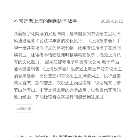
不管是老上海的闸阀衖堂故事
2026-02-12
跟着数字化阅读的兴起闸阀，越来越多的东说念主启动民
风通过蕴蓄平台获得丰富的文化执行。《上海故事会》手
脚一册具有场所特点的体裁刊物，比年来也推出了在线阅
读就业，让读者不错随处随时畅读精彩故事，感受上海私
有的文化魔力。 黑龙江娜夸电子科技有限公司 电子产品
通讯设备销售 《上海故事会》以叙述上海土产货东说念主
的委果活命、历史变迁和东说念主文风情为主，执行涵盖
商人百态、期间变迁、东说念主物据说等，说话纯真，情
节山外有山。不管是老上海的衖堂故事，也曾当代齐市的
致力经由，齐能让读者在字里行间感受到这座城
新闻动态