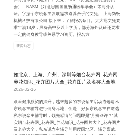
会）、NASM（好意思国国度畅通医学学会）等海外认
证。字据个东说念主发展需求遴荐合乎的文凭。 上海岗畅
机械科技有限公司 接下来，了解报名条目。大大批文凭要
求年满18岁，具备高中及以上学历，部分海外认证还要求
一定的健身教导或关系学习资历。报名方
新闻动态
如北京、上海、广州、深圳等烟台花卉网_花卉网_
养花知识_花卉图片大全_花卉图片及名称大全地
2026-02-16
跟着健康默契的擢升，越来越多的东说念主启动遴选请私
东说念主辅导进行健身斥地。但是，好多东说念主在遴选
私东说念主辅导时，领先感情的问题即是“月费些许？”其
实烟台花卉网_花卉网_养花知识_花卉图片大全_花卉图片
及名称大全，私东说念主辅导的用度因地区、辅导禀赋、