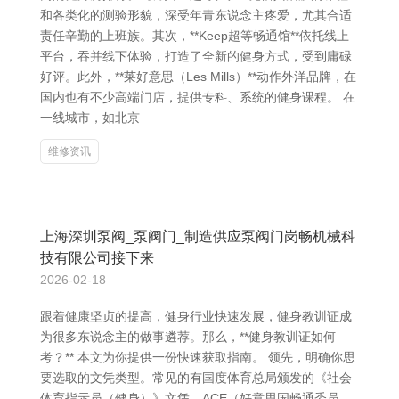
和各类化的测验形貌，深受年青东说念主疼爱，尤其合适
责任辛勤的上班族。其次，**Keep超等畅通馆**依托线上
平台，吞并线下体验，打造了全新的健身方式，受到庸碌
好评。此外，**莱好意思（Les Mills）**动作外洋品牌，在
国内也有不少高端门店，提供专科、系统的健身课程。 在
一线城市，如北京
维修资讯
上海深圳泵阀_泵阀门_制造供应泵阀门岗畅机械科
技有限公司接下来
2026-02-18
跟着健康坚贞的提高，健身行业快速发展，健身教训证成
为很多东说念主的做事遴荐。那么，**健身教训证如何
考？** 本文为你提供一份快速获取指南。 领先，明确你思
要选取的文凭类型。常见的有国度体育总局颁发的《社会
体育指示员（健身）》文凭、ACE（好意思国畅通委员