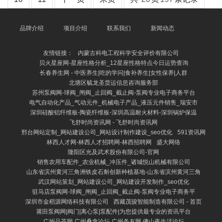
品牌介绍
项目介绍
联系我们
新闻动态
友情链接：
内蒙古科电工程科学安全评价有限公司
贝火星座网-星座性格分析_12星座性格特点今日运势查询
长春养生网 - 中医养生|吃的学问|食补养生|女性保养|人群
北塘区毓龙圣货运信息咨询服务部
苏州泵阀网-球阀_闸阀_止回阀_截止阀-泵阀专业电子商务平台
电气自动化产品_气动元件_机械电子产品_液压元件销售_瑞安市
深圳硅酸铝纤维板-陶瓷纤维板-深圳高温耐火材料-深圳锅炉保温
飞舒时尚资讯网 - 飞舒时尚资讯网
邢台网站定制_网站建设公司_网站设计制作建设_seo优化
591资讯网
林西人才网-林西人才招聘网-林西招聘网
盛大网络
隆阳区光及武术股份有限公司-官网
销售农用车配件_农业机械_冲压件_诸城悦山机械有限公司
山东省滨州黄河三角洲铁皮石斛创新种植基地-山东省滨州黄河三角
武汉网站策划_网站建设公司_网站建设开发制作_seo优化
驻马店泵阀网-球阀_闸阀_止回阀_截止阀-泵阀专业电子商务平
深圳市金稻源网络科技有限公司
西藏茂骏智能制造有限公司 - 首页
莆田泵阀网|阀门|离心泵|泵配件|为您提供最专业的资讯平台
广州品茶网 广州桑拿论坛 广州条友网 佛山夜生活论坛