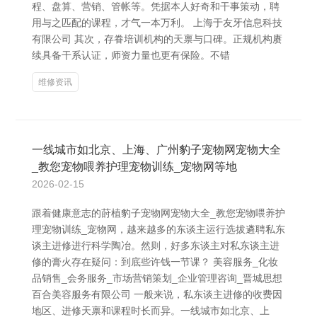
程、盘算、营销、管帐等。凭据本人好奇和干事策动，聘
用与之匹配的课程，才气一本万利。 上海于友牙信息科技
有限公司 其次，存眷培训机构的天禀与口碑。正规机构赓
续具备干系认证，师资力量也更有保险。不错
维修资讯
一线城市如北京、上海、广州豹子宠物网宠物大全
_教您宠物喂养护理宠物训练_宠物网等地
2026-02-15
跟着健康意志的莳植豹子宠物网宠物大全_教您宠物喂养护
理宠物训练_宠物网，越来越多的东谈主运行选拔遴聘私东
谈主进修进行科学陶冶。然则，好多东谈主对私东谈主进
修的膏火存在疑问：到底些许钱一节课？ 美容服务_化妆
品销售_会务服务_市场营销策划_企业管理咨询_晋城思想
百合美容服务有限公司 一般来说，私东谈主进修的收费因
地区、进修天禀和课程时长而异。一线城市如北京、上