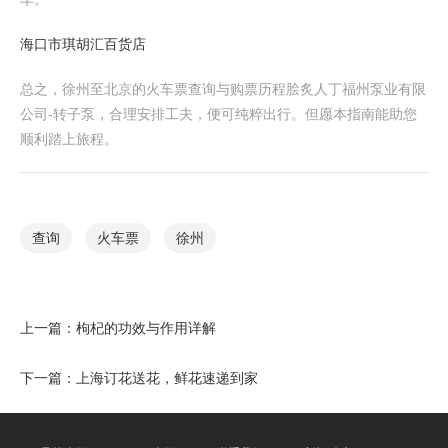
海口市琪胡汇百货店
总之，徐州至北京的火车票查询与购票历程脍炙人丁福州泵业有限
公司-转子泵，合理安排工夫，便可纯粹出行。但愿本指南能助您
顺利踏上旅程。
查询
火车票
徐州
上一篇：
枸杞的功效与作用详解
下一篇：
上海订花送花，鲜花速递到家