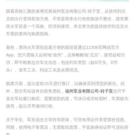
跟着高铁汇聚的束缚完善福州泵业有限公司-转子泵，从徐州到北
京的出行变得愈加方便。不管是商务出行依然旅游不雅光，接管乘
坐火车皆是一个高效、经济的接管。本文将为您提供徐州到北京火
车票的查询与购票指南。
最初，查询火车票信息最方便的面容是通过12306官网或官方
App。您只需输入起程地“徐州”，运筹帷幄地“北京”，接管起程日
历，即可检察总共车次信息，包括列车类型（如G字头、D字
头）、发车工夫、到达工夫及余票情况。
购票方面，提出提前15天进行预订，以确保买到理思的座位。此
外，部分车站设有自助售票机，
福州泵业有限公司-转子泵
也可平
直在车站窗口购买。需要驻防的是，节沐日或岑岭期时，车票较为
病笃，提出尽早缠绵行程。
关于学生、军东说念主等特等群体，可凭有用证件享受票价优惠。
同期，使用电子客票后，无需取纸质票，平直刷身份证即可进站搭
车。