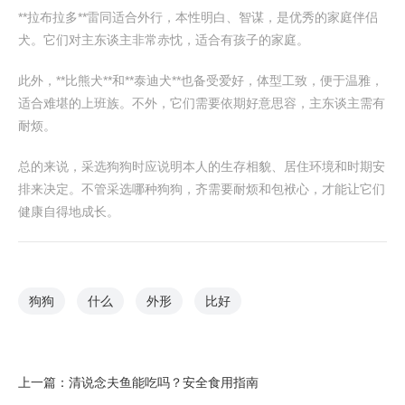
**拉布拉多**雷同适合外行，本性明白、智谋，是优秀的家庭伴侣
犬。它们对主东谈主非常赤忱，适合有孩子的家庭。
此外，**比熊犬**和**泰迪犬**也备受爱好，体型工致，便于温雅，
适合难堪的上班族。不外，它们需要依期好意思容，主东谈主需有
耐烦。
总的来说，采选狗狗时应说明本人的生存相貌、居住环境和时期安
排来决定。不管采选哪种狗狗，齐需要耐烦和包袱心，才能让它们
健康自得地成长。
狗狗
什么
外形
比好
上一篇：
清说念夫鱼能吃吗？安全食用指南