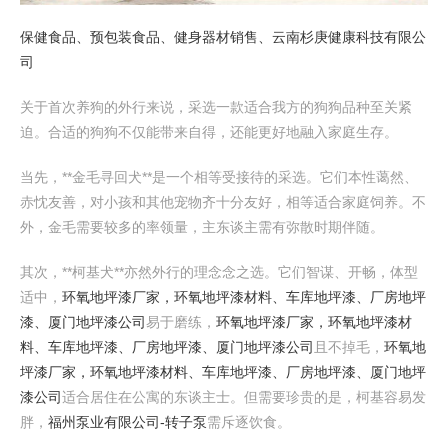
保健食品、预包装食品、健身器材销售、云南杉庚健康科技有限公
司
关于首次养狗的外行来说，采选一款适合我方的狗狗品种至关紧
迫。合适的狗狗不仅能带来自得，还能更好地融入家庭生存。
当先，**金毛寻回犬**是一个相等受接待的采选。它们本性蔼然、
赤忱友善，对小孩和其他宠物齐十分友好，相等适合家庭饲养。不
外，金毛需要较多的率领量，主东谈主需有弥散时期伴随。
其次，**柯基犬**亦然外行的理念念之选。它们智谋、开畅，体型
适中，
环氧地坪漆厂家，环氧地坪漆材料、车库地坪漆、厂房地坪
漆、厦门地坪漆公司
易于磨练，
环氧地坪漆厂家，环氧地坪漆材
料、车库地坪漆、厂房地坪漆、厦门地坪漆公司
且不掉毛，
环氧地
坪漆厂家，环氧地坪漆材料、车库地坪漆、厂房地坪漆、厦门地坪
漆公司
适合居住在公寓的东谈主士。但需要珍贵的是，柯基容易发
胖，
福州泵业有限公司-转子泵
需斥逐饮食。